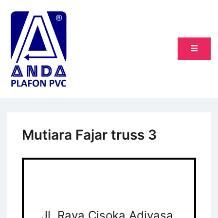
Skip
to
content
ANDA Plafon PVC Padang
ANDA Plafon PVC Padang
Mutiara Fajar truss 3
Jl. Raya Cisoka Adiyasa,